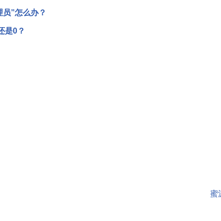
理员”怎么办？
还是0？
蜜