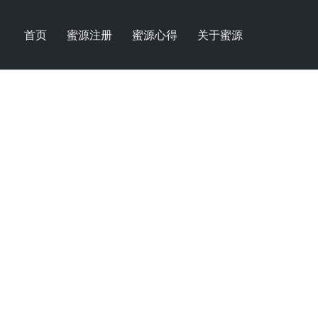
首页
蜜源注册
蜜源心得
关于蜜源