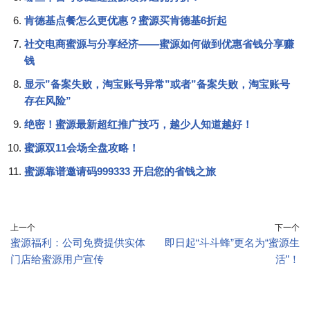
肯德基点餐怎么更优惠？蜜源买肯德基6折起
社交电商蜜源与分享经济——蜜源如何做到优惠省钱分享赚
钱
显示”备案失败，淘宝账号异常”或者”备案失败，淘宝账号
存在风险”
绝密！蜜源最新超红推广技巧，越少人知道越好！
蜜源双11会场全盘攻略！
蜜源靠谱邀请码999333 开启您的省钱之旅
上一个
下一个
蜜源福利：公司免费提供实体
即日起“斗斗蜂”更名为“蜜源生
门店给蜜源用户宣传
活”！