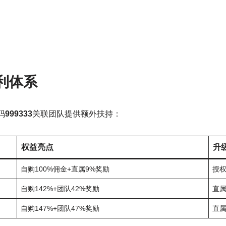
利体系
码
999333
关联团队提供额外扶持：
权益亮点
升
自购100%佣金+直属9%奖励
授权
自购142%+团队42%奖励
直属
自购147%+团队47%奖励
直属