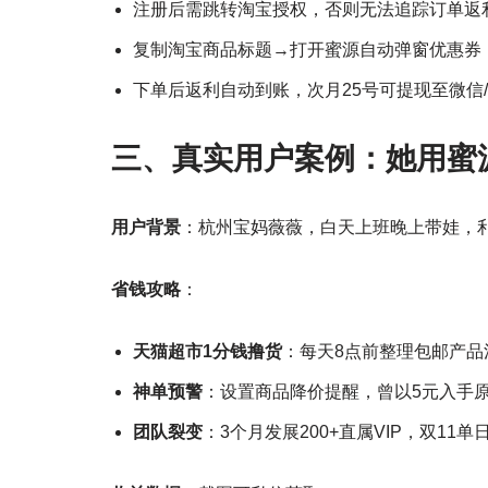
注册后需跳转淘宝授权，否则无法追踪订单返
复制淘宝商品标题→打开蜜源自动弹窗优惠券
下单后返利自动到账，次月25号可提现至微信
三、真实用户案例：她用蜜
用户背景
：杭州宝妈薇薇，白天上班晚上带娃，
省钱攻略
：
天猫超市1分钱撸货
：每天8点前整理包邮产品
神单预警
：设置商品降价提醒，曾以5元入手原
团队裂变
：3个月发展200+直属VIP，双11