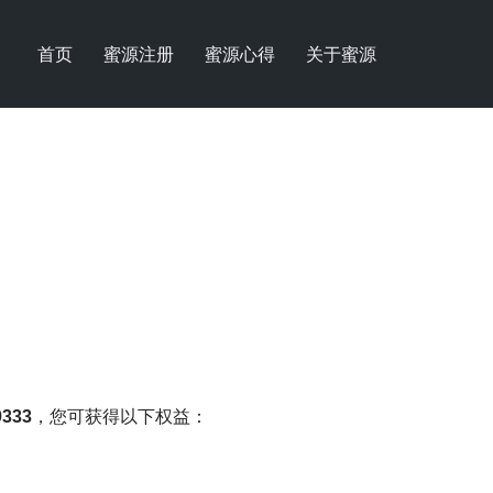
首页
蜜源注册
蜜源心得
关于蜜源
9333
，您可获得以下权益：