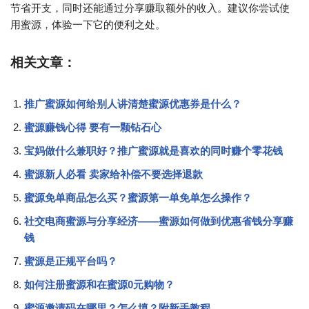
节省开支，同时还能通过分享赚取额外的收入。建议你尝试使
用蜜源，体验一下它的便利之处。
相关文章：
推广蜜源如何给别人讲清楚蜜源优惠券是什么？
蜜源赚钱心得 要有一颗钻石心
宝妈做什么兼职好？推广蜜源就是喜欢的同时赚个零花钱
蜜源新人必看 卖家给补偿不要选择退款
蜜源免单商品怎么买？蜜源第一单免单怎么操作？
社交电商蜜源与分享经济——蜜源如何做到优惠省钱分享赚
钱
蜜源是正规平台吗？
如何注册蜜源和在蜜源0元购物？
蜜源邀请码在哪里？怎么填？附新手教程