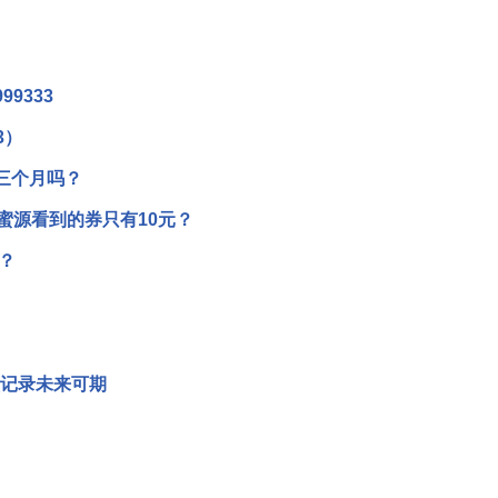
9333
3）
三个月吗？
蜜源看到的券只有10元？
？
多项记录未来可期