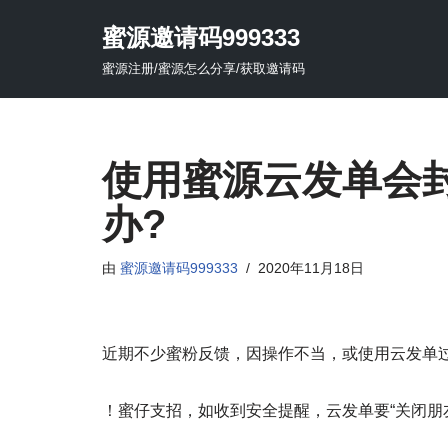
蜜源邀请码999333
跳
蜜源注册/蜜源怎么分享/获取邀请码
至
正
文
使用蜜源云发单会
办? ​
由
蜜源邀请码999333
2020年11月18日
近期不少蜜粉反馈，因操作不当，或使用云发单
！蜜仔支招，如收到安全提醒，云发单要“关闭朋